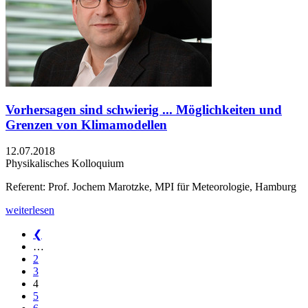
Vorhersagen sind schwierig ... Möglichkeiten und
Grenzen von Klimamodellen
12.07.2018
Physikalisches Kolloquium
Referent: Prof. Jochem Marotzke, MPI für Meteorologie, Hamburg
weiterlesen
❮
…
2
3
4
5