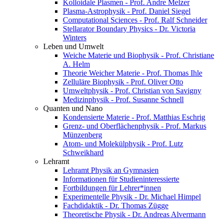
Kolloidale Plasmen - Prof. Andre Melzer
Plasma-Astrophysik - Prof. Daniel Siegel
Computational Sciences - Prof. Ralf Schneider
Stellarator Boundary Physics - Dr. Victoria
Winters
Leben und Umwelt
Weiche Materie und Biophysik - Prof. Christiane
A. Helm
Theorie Weicher Materie - Prof. Thomas Ihle
Zelluläre Biophysik - Prof. Oliver Otto
Umweltphysik - Prof. Christian von Savigny
Medizinphysik - Prof. Susanne Schnell
Quanten und Nano
Kondensierte Materie - Prof. Matthias Eschrig
Grenz- und Oberflächenphysik - Prof. Markus
Münzenberg
Atom- und Molekülphysik - Prof. Lutz
Schweikhard
Lehramt
Lehramt Physik an Gymnasien
Informationen für Studieninteressierte
Fortbildungen für Lehrer*innen
Experimentelle Physik - Dr. Michael Himpel
Fachdidaktik - Dr. Thomas Zügge
Theoretische Physik - Dr. Andreas Alvermann