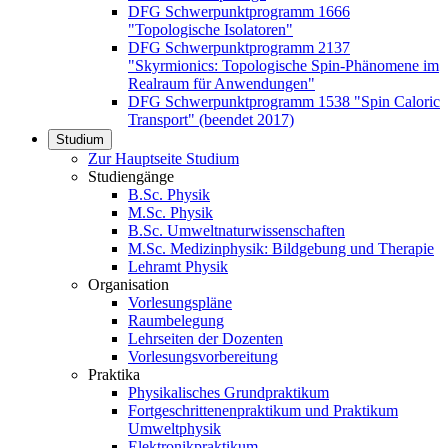
DFG Schwerpunktprogramm 1666
"Topologische Isolatoren"
DFG Schwerpunktprogramm 2137
"Skyrmionics: Topologische Spin-Phänomene im
Realraum für Anwendungen"
DFG Schwerpunktprogramm 1538 "Spin Caloric
Transport" (beendet 2017)
Studium
Zur Hauptseite Studium
Studiengänge
B.Sc. Physik
M.Sc. Physik
B.Sc. Umweltnaturwissenschaften
M.Sc. Medizinphysik: Bildgebung und Therapie
Lehramt Physik
Organisation
Vorlesungspläne
Raumbelegung
Lehrseiten der Dozenten
Vorlesungsvorbereitung
Praktika
Physikalisches Grundpraktikum
Fortgeschrittenenpraktikum und Praktikum
Umweltphysik
Elektronikpraktikum