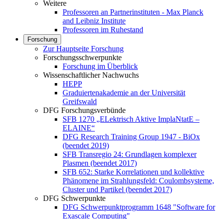
Weitere
Professoren an Partnerinstituten - Max Planck
and Leibniz Institute
Professoren im Ruhestand
Forschung
Zur Hauptseite Forschung
Forschungsschwerpunkte
Forschung im Überblick
Wissenschaftlicher Nachwuchs
HEPP
Graduiertenakademie an der Universität
Greifswald
DFG Forschungsverbünde
SFB 1270 „ELektrisch Aktive ImplaNtatE –
ELAINE“
DFG Research Training Group 1947 - BiOx
(beendet 2019)
SFB Transregio 24: Grundlagen komplexer
Plasmen (beendet 2017)
SFB 652: Starke Korrelationen und kollektive
Phänomene im Strahlungsfeld: Coulombsysteme,
Cluster und Partikel (beendet 2017)
DFG Schwerpunkte
DFG Schwerpunktprogramm 1648 "Software for
Exascale Computing"