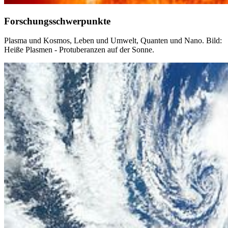
Forschungsschwerpunkte
Plasma und Kosmos, Leben und Umwelt, Quanten und Nano. Bild:
Heiße Plasmen - Protuberanzen auf der Sonne.
Weiter
Go to slide 1
Go to slide 2
Go to slide 3
Go to slide 4
Go to slide 5
Go to slide 6
Go to slide 7
Go to slide 8
Unsere Forschung umfasst die Themen Plasma und Kosmos, Leben
und Umwelt, und Quanten und Nano im Bereich der Physik. Diese
drei Themenfelder sind die Bereiche der Ausbildung im
Masterstudium. Dabei ist die Plasmaphysik auch einer der fünf
Schwerpunktbereiche der Universität Greifswald. Die Plasmaphysik
in Greifswald besitzt eine nahezu 100-jährige Tradition und wird