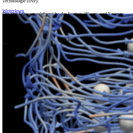
Technologie (INP).
Weiterlesen
Die drei Schwerpunktbereiche des Instituts (Plasma und Kosmos,
Leben und Umwelt, Quanten und Materie) eröffnen also vielfältige
Kooperationen mit verschiedensten
Instituten innerhalb der Mathematisch-Naturwissenschaftlichen
Fakultät, auch und insbesondere mit Life Sciences und Medizin
sowie mit den außeruniversitären Partnerinstituten in Greifswald und
darüber hinaus.
Koordinierte Programme der Deutschen
Forschungsgemeinschaft (DFG) mit
Beteiligung der Physik
SFB 1270 „ELektrisch Aktive ImplaNtatE – ELAINE“
,
Sprecherin: Prof. Dr. Ursula van Rienen, Universität Rostock
Transregio 24
"Fundamentals of Complex Plasmas"
Greifswald - Kiel (beendet 2017)
Sonderforschungsbereich 652
„Strong correlations and
collective effects in radiation fields: Coulomb systems,
clusters and particles" (beendet (2017)
Joint Research Projects