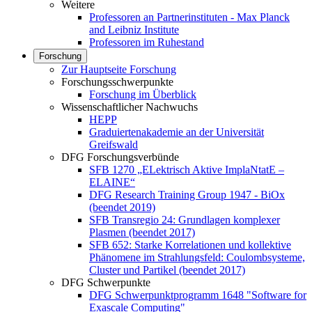
Weitere
Professoren an Partnerinstituten - Max Planck
and Leibniz Institute
Professoren im Ruhestand
Forschung
Zur Hauptseite Forschung
Forschungsschwerpunkte
Forschung im Überblick
Wissenschaftlicher Nachwuchs
HEPP
Graduiertenakademie an der Universität
Greifswald
DFG Forschungsverbünde
SFB 1270 „ELektrisch Aktive ImplaNtatE –
ELAINE“
DFG Research Training Group 1947 - BiOx
(beendet 2019)
SFB Transregio 24: Grundlagen komplexer
Plasmen (beendet 2017)
SFB 652: Starke Korrelationen und kollektive
Phänomene im Strahlungsfeld: Coulombsysteme,
Cluster und Partikel (beendet 2017)
DFG Schwerpunkte
DFG Schwerpunktprogramm 1648 "Software for
Exascale Computing"