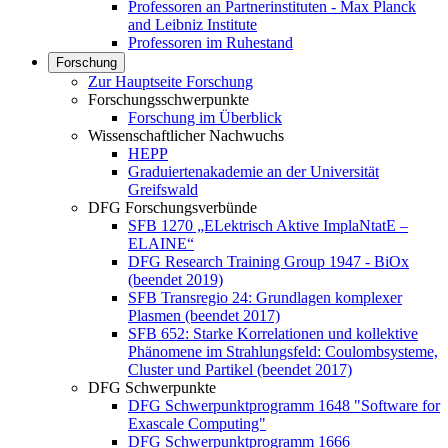
Professoren an Partnerinstituten - Max Planck
and Leibniz Institute
Professoren im Ruhestand
Forschung
Zur Hauptseite Forschung
Forschungsschwerpunkte
Forschung im Überblick
Wissenschaftlicher Nachwuchs
HEPP
Graduiertenakademie an der Universität
Greifswald
DFG Forschungsverbünde
SFB 1270 „ELektrisch Aktive ImplaNtatE –
ELAINE“
DFG Research Training Group 1947 - BiOx
(beendet 2019)
SFB Transregio 24: Grundlagen komplexer
Plasmen (beendet 2017)
SFB 652: Starke Korrelationen und kollektive
Phänomene im Strahlungsfeld: Coulombsysteme,
Cluster und Partikel (beendet 2017)
DFG Schwerpunkte
DFG Schwerpunktprogramm 1648 "Software for
Exascale Computing"
DFG Schwerpunktprogramm 1666