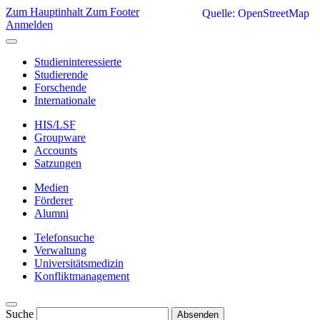
Zum Hauptinhalt
Zum Footer
Quelle: OpenStreetMap
Anmelden
Studieninteressierte
Studierende
Forschende
Internationale
HIS/LSF
Groupware
Accounts
Satzungen
Medien
Förderer
Alumni
Telefonsuche
Verwaltung
Universitätsmedizin
Konfliktmanagement
Suche
Absenden