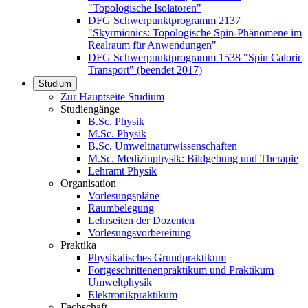
"Topologische Isolatoren"
DFG Schwerpunktprogramm 2137
"Skyrmionics: Topologische Spin-Phänomene im
Realraum für Anwendungen"
DFG Schwerpunktprogramm 1538 "Spin Caloric
Transport" (beendet 2017)
Studium
Zur Hauptseite Studium
Studiengänge
B.Sc. Physik
M.Sc. Physik
B.Sc. Umweltnaturwissenschaften
M.Sc. Medizinphysik: Bildgebung und Therapie
Lehramt Physik
Organisation
Vorlesungspläne
Raumbelegung
Lehrseiten der Dozenten
Vorlesungsvorbereitung
Praktika
Physikalisches Grundpraktikum
Fortgeschrittenenpraktikum und Praktikum
Umweltphysik
Elektronikpraktikum
Fachschaft