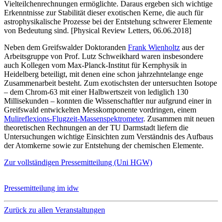
Vielteilchenrechnungen ermöglichte. Daraus ergeben sich wichtige
Erkenntnisse zur Stabilität dieser exotischen Kerne, die auch für
astrophysikalische Prozesse bei der Entstehung schwerer Elemente
von Bedeutung sind. [Physical Review Letters, 06.06.2018]
Neben dem Greifswalder Doktoranden
Frank Wienholtz
aus der
Arbeitsgruppe von Prof. Lutz Schweikhard waren insbesondere
auch Kollegen vom Max-Planck-Institut für Kernphysik in
Heidelberg beteiligt, mit denen eine schon jahrzehntelange enge
Zusammenarbeit besteht. Zum exotischsten der untersuchten Isotope
– dem Chrom-63 mit einer Halbwertszeit von lediglich 130
Millisekunden – konnten die Wissenschaftler nur aufgrund einer in
Greifswald entwickelten Messkomponente vordringen, einem
Mulireflexions-Flugzeit-Massenspektrometer
. Zusammen mit neuen
theoretischen Rechnungen an der TU Darmstadt liefern die
Untersuchungen wichtige Einsichten zum Verständnis des Aufbaus
der Atomkerne sowie zur Entstehung der chemischen Elemente.
Zur vollständigen Pressemitteilung (Uni HGW)
Pressemitteilung im idw
Zurück zu allen Veranstaltungen