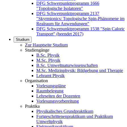
DFG Schwerpunktprogramm 1666
"Topologische Isolatoren"
DFG Schwerpunktprogramm 2137
"Skyrmionics: Topologische Spin-Phänomene im
Realraum für Anwendungen"
DFG Schwerpunktprogramm 1538 "Spin Caloric
Transport" (beendet 2017)
Studium
Zur Hauptseite Studium
Studiengänge
B.Sc. Physik
M.Sc. Physik
B.Sc. Umweltnaturwissenschaften
M.Sc. Medizinphysik: Bildgebung und Therapie
Lehramt Physik
Organisation
Vorlesungspläne
Raumbelegung
Lehrseiten der Dozenten
Vorlesungsvorbereitung
Praktika
Physikalisches Grundpraktikum
Fortgeschrittenenpraktikum und Praktikum
Umweltphysik
Elektronikpraktikum