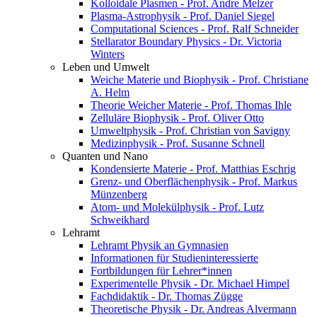
Kolloidale Plasmen - Prof. Andre Melzer
Plasma-Astrophysik - Prof. Daniel Siegel
Computational Sciences - Prof. Ralf Schneider
Stellarator Boundary Physics - Dr. Victoria
Winters
Leben und Umwelt
Weiche Materie und Biophysik - Prof. Christiane
A. Helm
Theorie Weicher Materie - Prof. Thomas Ihle
Zelluläre Biophysik - Prof. Oliver Otto
Umweltphysik - Prof. Christian von Savigny
Medizinphysik - Prof. Susanne Schnell
Quanten und Nano
Kondensierte Materie - Prof. Matthias Eschrig
Grenz- und Oberflächenphysik - Prof. Markus
Münzenberg
Atom- und Molekülphysik - Prof. Lutz
Schweikhard
Lehramt
Lehramt Physik an Gymnasien
Informationen für Studieninteressierte
Fortbildungen für Lehrer*innen
Experimentelle Physik - Dr. Michael Himpel
Fachdidaktik - Dr. Thomas Zügge
Theoretische Physik - Dr. Andreas Alvermann