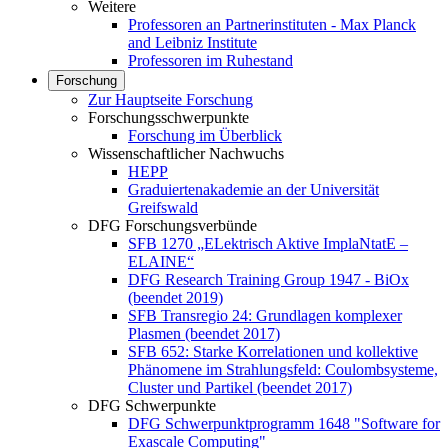
Weitere
Professoren an Partnerinstituten - Max Planck
and Leibniz Institute
Professoren im Ruhestand
Forschung
Zur Hauptseite Forschung
Forschungsschwerpunkte
Forschung im Überblick
Wissenschaftlicher Nachwuchs
HEPP
Graduiertenakademie an der Universität
Greifswald
DFG Forschungsverbünde
SFB 1270 „ELektrisch Aktive ImplaNtatE –
ELAINE“
DFG Research Training Group 1947 - BiOx
(beendet 2019)
SFB Transregio 24: Grundlagen komplexer
Plasmen (beendet 2017)
SFB 652: Starke Korrelationen und kollektive
Phänomene im Strahlungsfeld: Coulombsysteme,
Cluster und Partikel (beendet 2017)
DFG Schwerpunkte
DFG Schwerpunktprogramm 1648 "Software for
Exascale Computing"