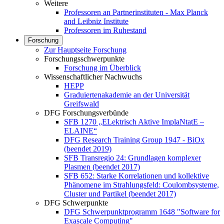
Weitere
Professoren an Partnerinstituten - Max Planck
and Leibniz Institute
Professoren im Ruhestand
Forschung
Zur Hauptseite Forschung
Forschungsschwerpunkte
Forschung im Überblick
Wissenschaftlicher Nachwuchs
HEPP
Graduiertenakademie an der Universität
Greifswald
DFG Forschungsverbünde
SFB 1270 „ELektrisch Aktive ImplaNtatE –
ELAINE“
DFG Research Training Group 1947 - BiOx
(beendet 2019)
SFB Transregio 24: Grundlagen komplexer
Plasmen (beendet 2017)
SFB 652: Starke Korrelationen und kollektive
Phänomene im Strahlungsfeld: Coulombsysteme,
Cluster und Partikel (beendet 2017)
DFG Schwerpunkte
DFG Schwerpunktprogramm 1648 "Software for
Exascale Computing"