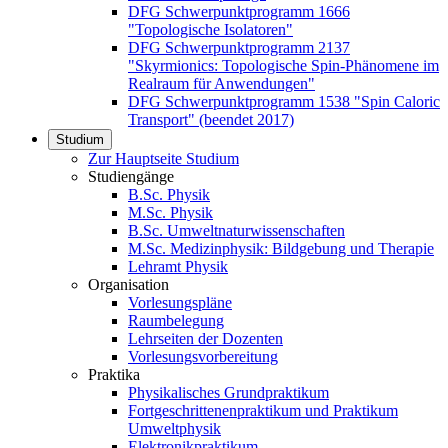
DFG Schwerpunktprogramm 1666
"Topologische Isolatoren"
DFG Schwerpunktprogramm 2137
"Skyrmionics: Topologische Spin-Phänomene im
Realraum für Anwendungen"
DFG Schwerpunktprogramm 1538 "Spin Caloric
Transport" (beendet 2017)
Studium
Zur Hauptseite Studium
Studiengänge
B.Sc. Physik
M.Sc. Physik
B.Sc. Umweltnaturwissenschaften
M.Sc. Medizinphysik: Bildgebung und Therapie
Lehramt Physik
Organisation
Vorlesungspläne
Raumbelegung
Lehrseiten der Dozenten
Vorlesungsvorbereitung
Praktika
Physikalisches Grundpraktikum
Fortgeschrittenenpraktikum und Praktikum
Umweltphysik
Elektronikpraktikum