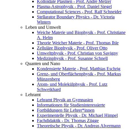
Kolloidale Plasmen - Prof. Andre Melzer
Plasma-Astrophysik - Prof. Daniel Siegel
Computational Sciences - Prof. Ralf Schneider
Stellarator Boundary Physics - Dr. Victoria
Winters
Leben und Umwelt
Weiche Materie und Biophysik - Prof. Christiane
A. Helm
Theorie Weicher Materie - Prof. Thomas Ihle
Zelluläre Biophysik - Prof. Oliver Otto
Umweltphysik - Prof. Christian von Savigny
Medizinphysik - Prof. Susanne Schnell
Quanten und Nano
Kondensierte Materie - Prof. Matthias Eschrig
Grenz- und Oberflächenphysik - Prof. Markus
Münzenberg
Atom- und Molekülphysik - Prof. Lutz
Schweikhard
Lehramt
Lehramt Physik an Gymnasien
Informationen für Studieninteressierte
Fortbildungen für Lehrer*innen
Experimentelle Physik - Dr. Michael Himpel
Fachdidaktik - Dr. Thomas Zügge
Theoretische Physik - Dr. Andreas Alvermann