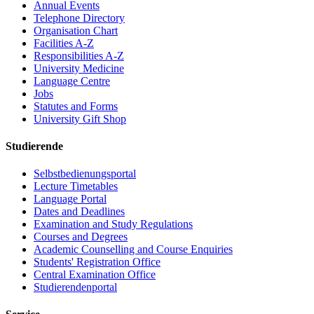
Annual Events
Telephone Directory
Organisation Chart
Facilities A-Z
Responsibilities A-Z
University Medicine
Language Centre
Jobs
Statutes and Forms
University Gift Shop
Studierende
Selbstbedienungsportal
Lecture Timetables
Language Portal
Dates and Deadlines
Examination and Study Regulations
Courses and Degrees
Academic Counselling and Course Enquiries
Students' Registration Office
Central Examination Office
Studierendenportal