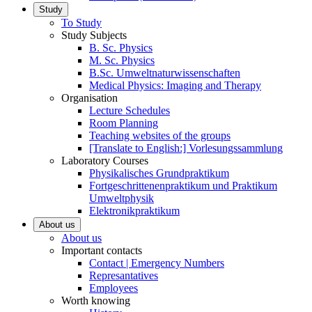
Study
To Study
Study Subjects
B. Sc. Physics
M. Sc. Physics
B.Sc. Umweltnaturwissenschaften
Medical Physics: Imaging and Therapy
Organisation
Lecture Schedules
Room Planning
Teaching websites of the groups
[Translate to English:] Vorlesungssammlung
Laboratory Courses
Physikalisches Grundpraktikum
Fortgeschrittenenpraktikum und Praktikum
Umweltphysik
Elektronikpraktikum
About us
About us
Important contacts
Contact | Emergency Numbers
Represantatives
Employees
Worth knowing