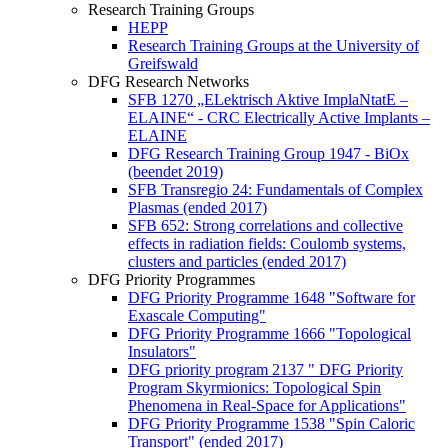
Research Training Groups
HEPP
Research Training Groups at the University of
Greifswald
DFG Research Networks
SFB 1270 „ELektrisch Aktive ImplaNtatE –
ELAINE“ - CRC Electrically Active Implants –
ELAINE
DFG Research Training Group 1947 - BiOx
(beendet 2019)
SFB Transregio 24: Fundamentals of Complex
Plasmas (ended 2017)
SFB 652: Strong correlations and collective
effects in radiation fields: Coulomb systems,
clusters and particles (ended 2017)
DFG Priority Programmes
DFG Priority Programme 1648 "Software for
Exascale Computing"
DFG Priority Programme 1666 "Topological
Insulators"
DFG priority program 2137 " DFG Priority
Program Skyrmionics: Topological Spin
Phenomena in Real-Space for Applications"
DFG Priority Programme 1538 "Spin Caloric
Transport" (ended 2017)