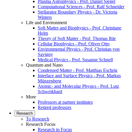
Plasma Astrophysics - Prof. Daniel Siegel
Computational Sciences - Prof. Ralf Schneider
Stellarator Boundary Physics - Dr. Victoria
Winters
Life and Environment
Soft Matter and Biophysics - Prof. Christiane
Helm
Theory of Soft Matter - Prof. Thomas Ihle
Cellular Biophysics - Prof. Oliver Otto
Environmental Physics - Prof. Christian von
Savigny
Medical Physics - Prof. Susanne Schnell
Quantum and Nano
Condensed Matter - Prof. Matthias Eschrig
Interface and Surface Physics - Prof. Markus
Münzenberg
Atomic- and Molecular Physics - Prof. Lutz
Schweikhard
More
Professors at partner institutes
Retired professors
Research
To Research
Research Focus
Research in Focus