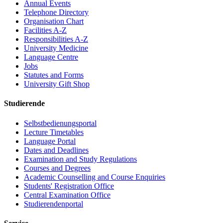
Annual Events
Telephone Directory
Organisation Chart
Facilities A-Z
Responsibilities A-Z
University Medicine
Language Centre
Jobs
Statutes and Forms
University Gift Shop
Studierende
Selbstbedienungsportal
Lecture Timetables
Language Portal
Dates and Deadlines
Examination and Study Regulations
Courses and Degrees
Academic Counselling and Course Enquiries
Students' Registration Office
Central Examination Office
Studierendenportal