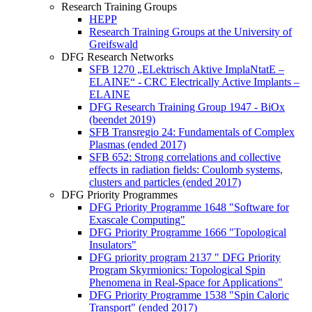
Research Training Groups
HEPP
Research Training Groups at the University of
Greifswald
DFG Research Networks
SFB 1270 „ELektrisch Aktive ImplaNtatE –
ELAINE“ - CRC Electrically Active Implants –
ELAINE
DFG Research Training Group 1947 - BiOx
(beendet 2019)
SFB Transregio 24: Fundamentals of Complex
Plasmas (ended 2017)
SFB 652: Strong correlations and collective
effects in radiation fields: Coulomb systems,
clusters and particles (ended 2017)
DFG Priority Programmes
DFG Priority Programme 1648 "Software for
Exascale Computing"
DFG Priority Programme 1666 "Topological
Insulators"
DFG priority program 2137 " DFG Priority
Program Skyrmionics: Topological Spin
Phenomena in Real-Space for Applications"
DFG Priority Programme 1538 "Spin Caloric
Transport" (ended 2017)