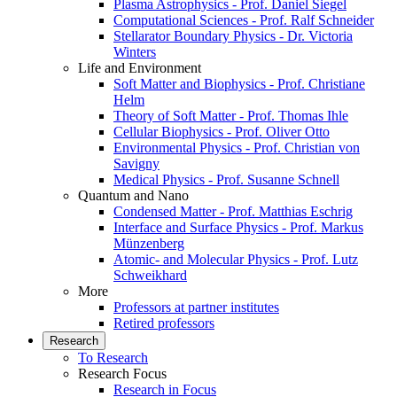
Plasma Astrophysics - Prof. Daniel Siegel
Computational Sciences - Prof. Ralf Schneider
Stellarator Boundary Physics - Dr. Victoria
Winters
Life and Environment
Soft Matter and Biophysics - Prof. Christiane
Helm
Theory of Soft Matter - Prof. Thomas Ihle
Cellular Biophysics - Prof. Oliver Otto
Environmental Physics - Prof. Christian von
Savigny
Medical Physics - Prof. Susanne Schnell
Quantum and Nano
Condensed Matter - Prof. Matthias Eschrig
Interface and Surface Physics - Prof. Markus
Münzenberg
Atomic- and Molecular Physics - Prof. Lutz
Schweikhard
More
Professors at partner institutes
Retired professors
Research
To Research
Research Focus
Research in Focus